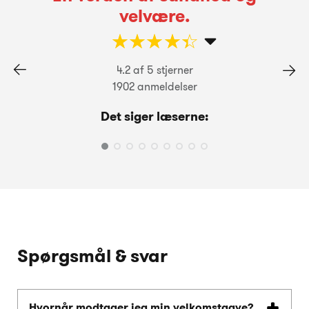
velvære.
☆
★
☆
★
☆
★
☆
★
☆
★
4.2 af 5 stjerner
1902 anmeldelser
Det siger læserne:
Spørgsmål & svar
Hvornår modtager jeg min velkomstgave?