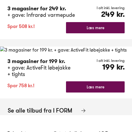
3 magasiner for 249 kr.
I alt inkl. levering
249 kr.
+ gave: Infrarød varmepude
Spar 508 kr.!
Læs mere
3 magasiner for 199 kr.
I alt inkl. levering
199 kr.
+ gave: ActiveFit løbejakke
+ tights
Spar 758 kr.!
Læs mere
Se alle tilbud fra I FORM