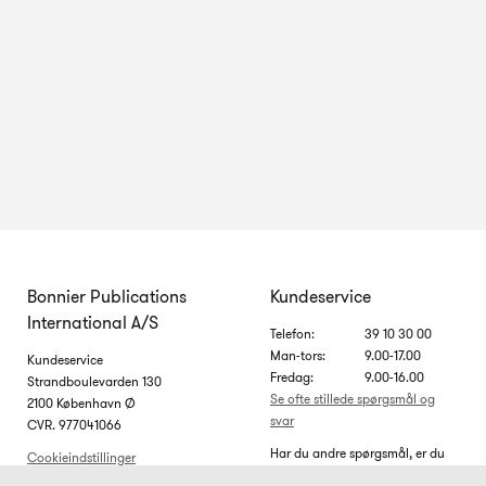
Bonnier Publications
Kundeservice
International A/S
Telefon:
39 10 30 00
Man-tors:
9.00-17.00
Kundeservice
Fredag:
9.00-16.00
Strandboulevarden 130
Se ofte stillede spørgsmål og
2100 København Ø
svar
CVR. 977041066
Har du andre spørgsmål, er du
Cookieindstillinger
velkommen til at skrive til os på
Cookiepolitik