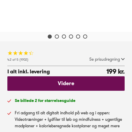
☆
★
☆
★
☆
★
☆
★
☆
★
Se prisudregning
4.2 af 5 (1902)
199 kr.
I alt inkl. levering
Videre
Se billede 2 for størrelsesguide
Fri adgang til alt digitalt indhold på web og i appen:
Videotræninger + lydfiler til løb og mindfulness + ugentlige
madplaner + kalorieberegnede kostplaner og meget mere